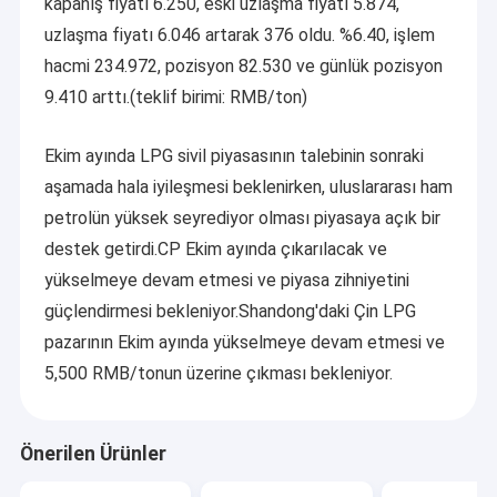
kapanış fiyatı 6.250, eski uzlaşma fiyatı 5.874,
uzlaşma fiyatı 6.046 artarak 376 oldu. %6.40, işlem
hacmi 234.972, pozisyon 82.530 ve günlük pozisyon
9.410 arttı.(teklif birimi: RMB/ton)
Ekim ayında LPG sivil piyasasının talebinin sonraki
aşamada hala iyileşmesi beklenirken, uluslararası ham
petrolün yüksek seyrediyor olması piyasaya açık bir
destek getirdi.CP Ekim ayında çıkarılacak ve
yükselmeye devam etmesi ve piyasa zihniyetini
güçlendirmesi bekleniyor.Shandong'daki Çin LPG
pazarının Ekim ayında yükselmeye devam etmesi ve
5,500 RMB/tonun üzerine çıkması bekleniyor.
Önerilen Ürünler