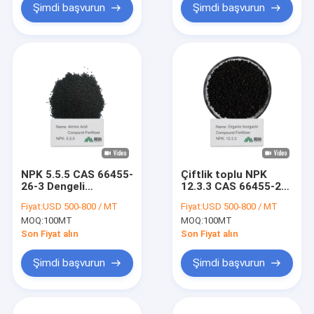
Şimdi başvurun
Şimdi başvurun
NPK 5.5.5 CAS 66455-
Çiftlik toplu NPK
26-3 Dengeli
12.3.3 CAS 66455-26-
Ekosistemler ve
3 Gübre Çiftliği için
Fiyat:
USD 500-800 / MT
Fiyat:
USD 500-800 / MT
Üretken Çiftlikler İçin
Organik Bitki
MOQ:
100MT
MOQ:
100MT
Doğal Organik
Güçlendirici
Gübreler
Son Fiyat alın
Son Fiyat alın
Şimdi başvurun
Şimdi başvurun