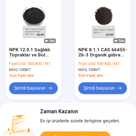
NPK 12.0.1 Sağlıklı
NPK 8.1.1 CAS 66455-
Topraklar ve Bol
26-3 Organik gübre
Ürünler İçin Suda
Çiçeklerin gelişmesi
Fiyat:
USD 500-800 / MT
Fiyat:
USD 500-800 / MT
Çözülebilir Organik
ve sürdürülebilir
MOQ:
100MT
MOQ:
100MT
Gübre CAS 66455-26-
tarım uygulamaları
3
için doğal besinler
Son Fiyat alın
Son Fiyat alın
Şimdi başvurun
Şimdi başvurun
Zaman Kazanın
En iyi ürünlerle sizinle iletişime geçelim.