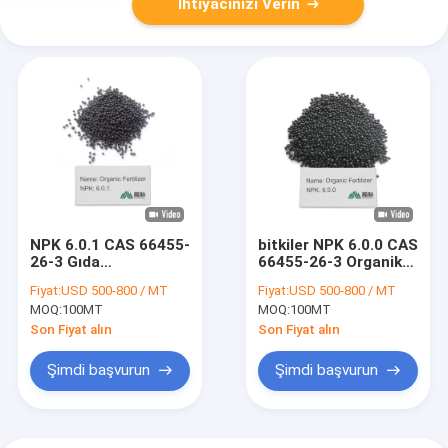
İhtiyacınızı Verin
NPK 6.0.1 CAS 66455-
bitkiler NPK 6.0.0 CAS
26-3 Gıda
66455-26-3 Organik
hammaddeleri Gübre
gübre Doğal formül
Fiyat:
USD 500-800 / MT
Fiyat:
USD 500-800 / MT
Bitkiler için organik
Doğurganlık 9 ay
MOQ:
100MT
MOQ:
100MT
gübre
sürer
Son Fiyat alın
Son Fiyat alın
Şimdi başvurun
Şimdi başvurun