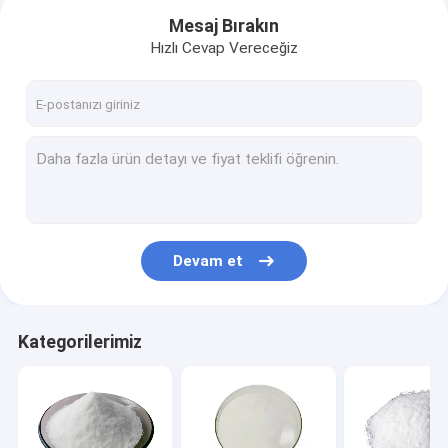
Mesaj Bırakın
Hızlı Cevap Vereceğiz
Devam et
Ev
Kategorilerimiz
Ürün:% s
VİDEOLAR