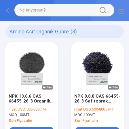
Amino Asit Organik Gübre
(8)
NPK 13.6.6 CAS
NPK 8.8.8 CAS 66455-
66455-26-3 Organik
26-3 Saf toprak
Gübre Çeşme ve Bol
organik gübre organik
Fiyat:
USD 500-800 / MT
Fiyat:
USD 500-800 / MT
Ürünler İçin Çevre
bahçecilik ve tarım
MOQ:
100MT
MOQ:
100MT
Dostu Toprak
için bitki beslenmesi
Geliştiricileri
Son Fiyat alın
Son Fiyat alın