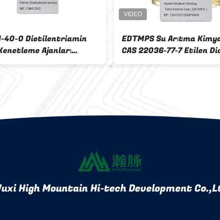
1-40-0 Dietilentriamin
EDTMPS Su Arıtma Kimya
Kenetleme Ajanları
CAS 22036-77-7 Etilen D
id Reçine Yüzey Aktif
Tetra Sodyum Tuzu
ağlayıcı Hammadde
uxi High Mountain Hi-tech Development Co.,L