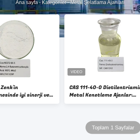
Ana sayfa
-
Kategoriler
-
Metal Şelatlama Ajanları
Zenk'in
CAS 111-40-0 Dietilentriami
mesinde iyi sinerji ve
Metal Kenetleme Ajanları
miş çözünürlüğü ile su
Poliamid Reçine Yüzey Aktif
çin metal chelating
Ajan Yağlayıcı Hammadde
Toplam 1 Sayfalar