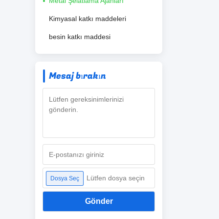
Metal Şelatlama Ajanları
Kimyasal katkı maddeleri
besin katkı maddesi
Mesaj bırakın
Lütfen dosya seçin
Dosya Seç
Gönder