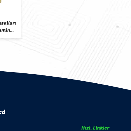
salları
iamin
td
Hızlı Linkler