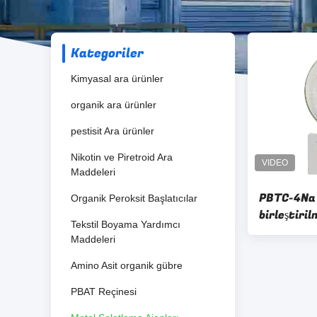
Kategoriler
Kimyasal ara ürünler
organik ara ürünler
pestisit Ara ürünler
Nikotin ve Piretroid Ara
Maddeleri
PBTC-4Na 
Organik Peroksit Başlatıcılar
birleştiril
Tekstil Boyama Yardımcı
iyileştiril
Maddeleri
arıtması i
ajanları
Amino Asit organik gübre
PBAT Reçinesi