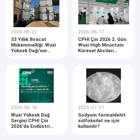
Büyüme Pol
2026-06-22
2026-06-17
33 Yıllık İhracat
CPHI Çin 2026 2. Gün:
Mükemmelliği: Wuxi
Wuxi High Mountain
Yüksek Dağı'nın
Küresel Alıcıları
Chloroacetic Asit
E11A80 Standında
Öncüsünden Küresel
Çekiyor
Özel Kimyasal'a
Yolculuğu
2026-06-16
2025-07-31
Wuxi Yüksek Dağ
Sodyum formaldehit
Sergisi CPHI Çin
sülfoksilat ne için
2026'da Endüstri
kullanılır?
Liderliği Saflık
Kimyasalları ile