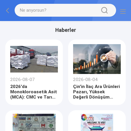
Haberler
2026-08-07
2026-08-04
2026'da
Çin'in İlaç Ara Ürünleri
Monokloroasetik Asit
Pazarı, Yüksek
(MCA): CMC ve Tarım
Değerli Dönüşüm
Kimyasalları Talebi
Hızlandıkça 2026'da
Pazarı Istikrarlı Tutun
290 Milyar RMB'ye
Ulaşıyor