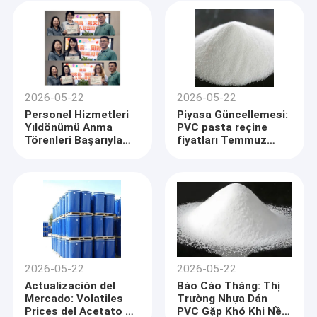
2026-05-22
2026-05-22
Personel Hizmetleri
Piyasa Güncellemesi:
Yıldönümü Anma
PVC pasta reçine
Törenleri Başarıyla
fiyatları Temmuz
Yapıldı
2025'te ılımlı bir
toparlanma
gösteriyor.
2026-05-22
2026-05-22
Actualización del
Báo Cáo Tháng: Thị
Mercado: Volatiles
Trường Nhựa Dán
Prices del Acetato de
PVC Gặp Khó Khi Nền