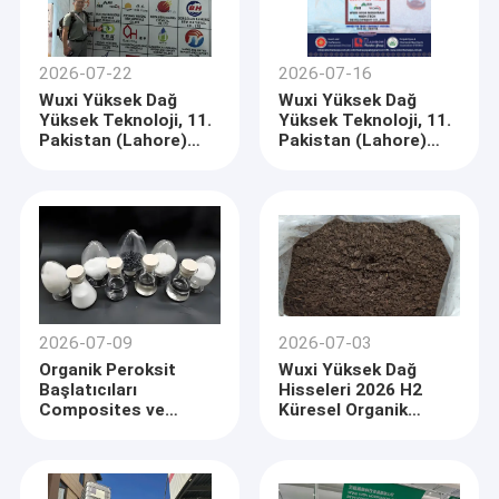
2026-07-22
2026-07-16
Wuxi Yüksek Dağ
Wuxi Yüksek Dağ
Yüksek Teknoloji, 11.
Yüksek Teknoloji, 11.
Pakistan (Lahore)
Pakistan (Lahore)
Uluslararası Boyalar,
Uluslararası Boyalar,
Pigmentler'de Tekstil
Pigmentler ve Tekstil
Kimyasal Çözümleri
Kimyasalları
Gösterecek
Sergisinde
sergilenecek
2026-07-09
2026-07-03
Organik Peroksit
Wuxi Yüksek Dağ
Başlatıcıları
Hisseleri 2026 H2
Composites ve
Küresel Organik
Polymer Üretimi için
Gübre Piyasası
Temel Çözümler
Görünümü:
Sürdürülebilir Tarımla
Yönlendirilmiş