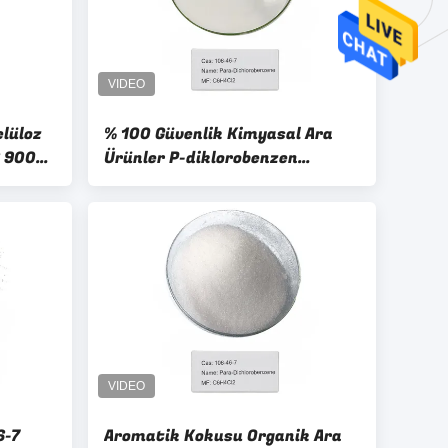
lüloz
% 100 Güvenlik Kimyasal Ara
S 9004-
Ürünler P-diklorobenzen
Paradiklorobenzen 106-46-7
6-7
Aromatik Kokusu Organik Ara