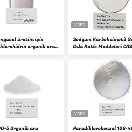
imyasal üretim için
Sodyum Karboksimetil Se
l klorohidrin organik ara
Gıda Katkı Maddeleri CA
ler
32-4 CMC %99,5 Saflık
0-5 Organik ara
Paradiklorobenzol 106-4