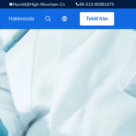
Harold@high-Mountain.cn
86-510-85881875
Hakkımızda
Teklif Alın
描述
描述
)