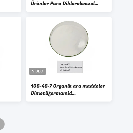
Ürünler Para Diklorobenzol
Paradiklorobenzol
106-46-7 Organik ara maddeler
Dimetilformamid
Paradixlorbenzen