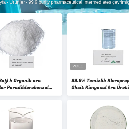
yfa
-
Ürünler
-
99 9 purity pharmaceutical intermediates çevrimiçi
Saflık Organik ara
99.9% Temizlik Kloroprop
er Paradiklorobenzol
Oksit Kimyasal Ara Üreti
-7