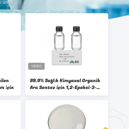
 üretici
ilen
99.9% Saflık Kimyasal Organik
m İçin
Ara Sentez için 1,2-Epoksi-3-
Kloropropan