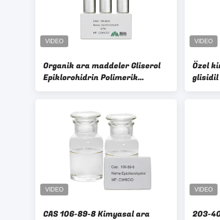
Organik ara maddeler Gliserol
Özel k
Epiklorohidrin Polimerik
glisidi
malzeme geliştirme için
madde
CAS 106-89-8 Kimyasal ara
203-40