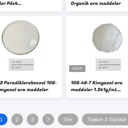
er Pdcb
Organik ara maddeler
xlorobenzol
2 Paradiklorobenzol 106-
106-46-7 Kimyasal ara
imyasal ara maddeler
maddeler 1.241g/mL
Paradiklorobenzol
1
2
3
Son
Toplam 3 Sayfalar