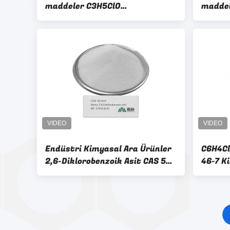
maddeler C3H5ClO
maddel
Epichlorohydrin
Paradi
Endüstri Kimyasal Ara Ürünler
C6H4Cl
2,6-Diklorobenzoik Asit CAS 50-
46-7 K
30-6 C7H4Cl2O2