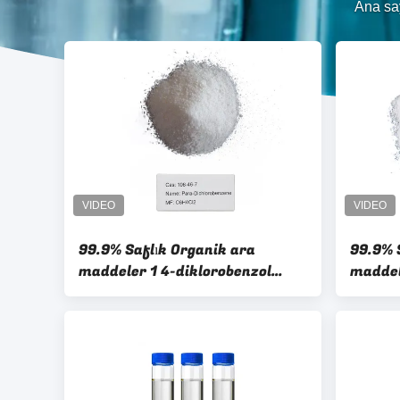
Ana sa
99.9% Saflık Organik ara
99.9% 
maddeler 1 4-diklorobenzol
maddel
Paradiklorobenzol 106-46-7
106-46